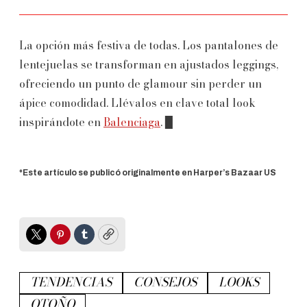
La opción más festiva de todas. Los pantalones de
lentejuelas se transforman en ajustados leggings,
ofreciendo un punto de glamour sin perder un
ápice comodidad. Llévalos en clave total look
inspirándote en
Balenciaga
. ▉
*Este artículo se publicó originalmente en Harper’s Bazaar US
Twitter
Pinterest
Tumblr
Copy
TENDENCIAS
CONSEJOS
LOOKS
OTOÑO