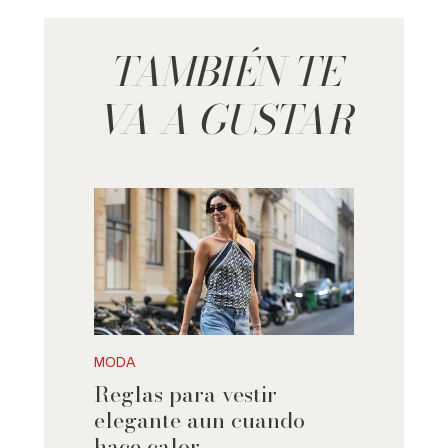
TAMBIÉN TE
VA A GUSTAR
MODA
Reglas para vestir
elegante aun cuando
hace calor