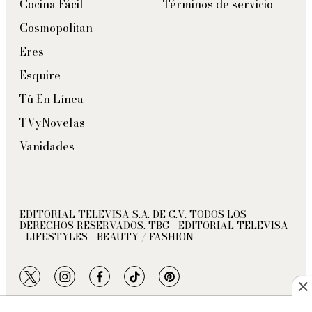
Cocina Fácil
Términos de servicio
Cosmopolitan
Eres
Esquire
Tú En Línea
TVyNovelas
Vanidades
EDITORIAL TELEVISA S.A. DE C.V. TODOS LOS
DERECHOS RESERVADOS. TBG - EDITORIAL TELEVISA
- LIFESTYLES - BEAUTY / FASHION
twitter
instagram
facebook
tiktok
pinterest