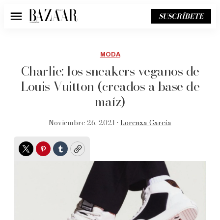
SUSCRÍBETE
Menú
MODA
Charlie: los sneakers veganos de
Louis Vuitton (creados a base de
maíz)
Noviembre 26, 2021 •
Lorenza García
Twitter
Pinterest
Tumblr
Copy