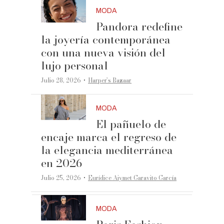
MODA
Pandora redefine
la joyería contemporánea
con una nueva visión del
lujo personal
·
Julio 28, 2026
Harper’s Bazaar
MODA
El pañuelo de
encaje marca el regreso de
la elegancia mediterránea
en 2026
·
Julio 25, 2026
Eurídice Aiymet Garavito García
MODA