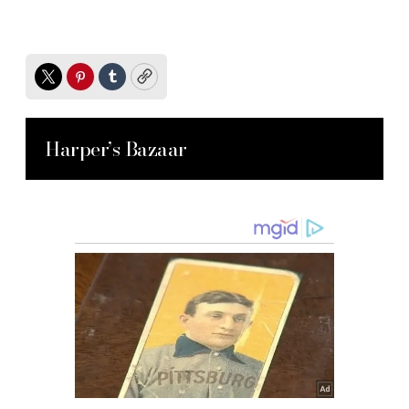
Twitter
Pinterest
Tumblr
Copy
Harper’s Bazaar