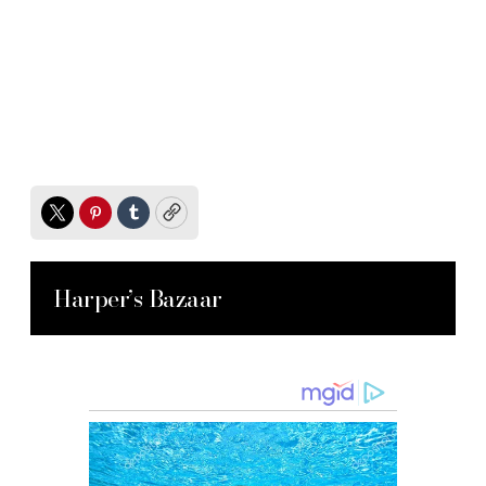
Twitter
Pinterest
Tumblr
Copy
Harper’s Bazaar