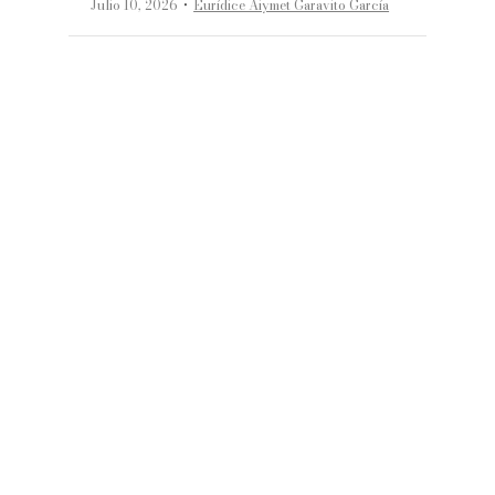
·
Julio 10, 2026
Eurídice Aiymet Garavito García