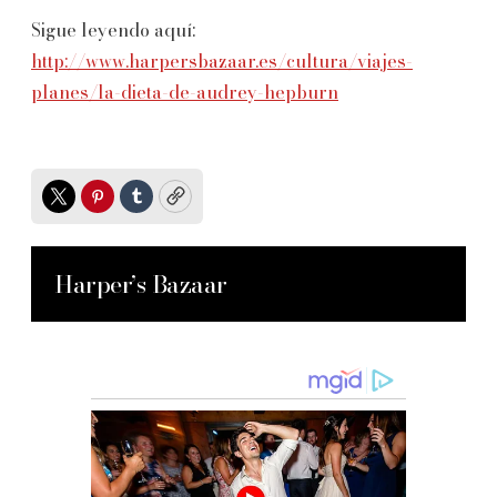
Sigue leyendo aquí:
http://www.harpersbazaar.es/cultura/viajes-
planes/la-dieta-de-audrey-hepburn
Twitter
Pinterest
Tumblr
Copy
Harper’s Bazaar