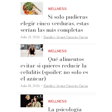
WELLNESS
Si solo pudieras
elegir cinco verduras, estas
serían las más completas
·
Julio 21, 2026
Eurídice Aiymet Garavito García
WELLNESS
Qué alimentos
evitar si quieres reducir la
celulitis (spoiler: no solo es
el azúcar)
·
Julio 18, 2026
Eurídice Aiymet Garavito García
WELLNESS
La psicología