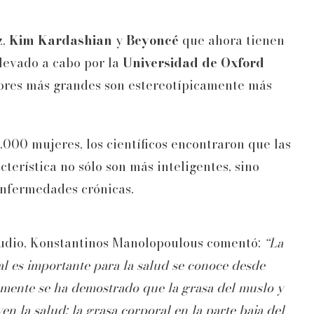
z
,
Kim Kardashian
y
Beyoncé
que ahora tienen
levado a cabo por la
Universidad de Oxford
iores más grandes son estereotípicamente más
6.000 mujeres, los científicos encontraron que las
erística no sólo son más inteligentes, sino
enfermedades crónicas.
studio, Konstantinos Manolopoulous comentó:
“La
al es importante para la salud se conoce desde
emente se ha demostrado que la grasa del muslo y
n la salud; la grasa corporal en la parte baja del