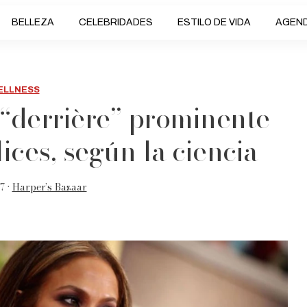
BELLEZA
CELEBRIDADES
ESTILO DE VIDA
AGEN
ELLNESS
 “derrière” prominente
ices, según la ciencia
7 •
Harper’s Bazaar