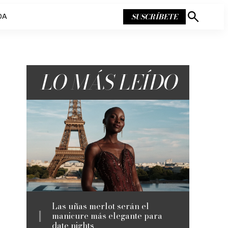
SUSCRÍBETE
DA
Mostrar
búsqueda
LO MÁS LEÍDO
Las uñas merlot serán el
manicure más elegante para
date nights