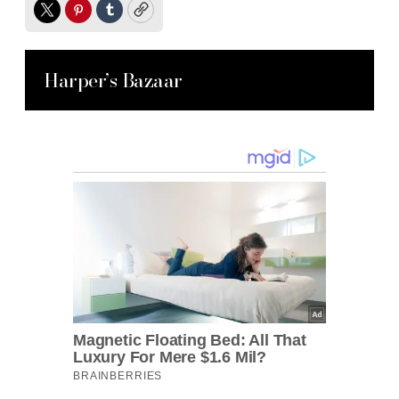
Twitter
Pinterest
Tumblr
Copy
Harper’s Bazaar