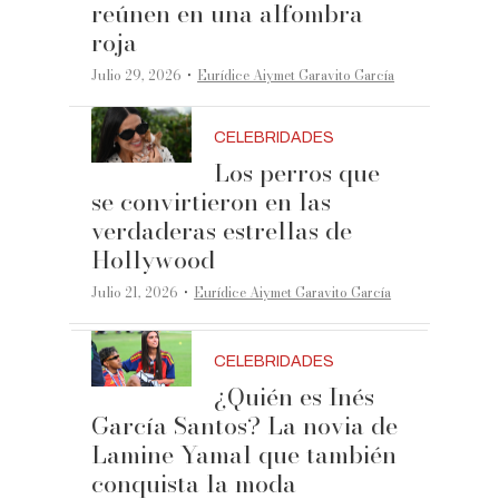
reúnen en una alfombra
roja
·
Julio 29, 2026
Eurídice Aiymet Garavito García
CELEBRIDADES
Los perros que
se convirtieron en las
verdaderas estrellas de
Hollywood
·
Julio 21, 2026
Eurídice Aiymet Garavito García
CELEBRIDADES
¿Quién es Inés
García Santos? La novia de
Lamine Yamal que también
conquista la moda