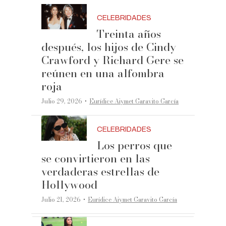
CELEBRIDADES
Treinta años
después, los hijos de Cindy
Crawford y Richard Gere se
reúnen en una alfombra
roja
·
Julio 29, 2026
Eurídice Aiymet Garavito García
CELEBRIDADES
Los perros que
se convirtieron en las
verdaderas estrellas de
Hollywood
·
Julio 21, 2026
Eurídice Aiymet Garavito García