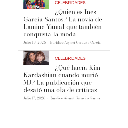
CELEBRIDADES
¿Quién es Inés
García Santos? La novia de
Lamine Yamal que también
conquista la moda
·
Julio 19, 2026
Eurídice Aiymet Garavito García
CELEBRIDADES
¿Qué hacía Kim
Kardashian cuando murió
MJ? La publicación que
desató una ola de críticas
·
Julio 17, 2026
Eurídice Aiymet Garavito García