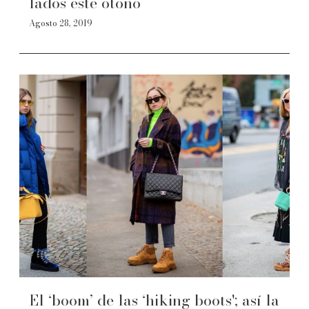
lados este otoño
Agosto 28, 2019
El ‘boom’ de las ‘hiking boots'; así la