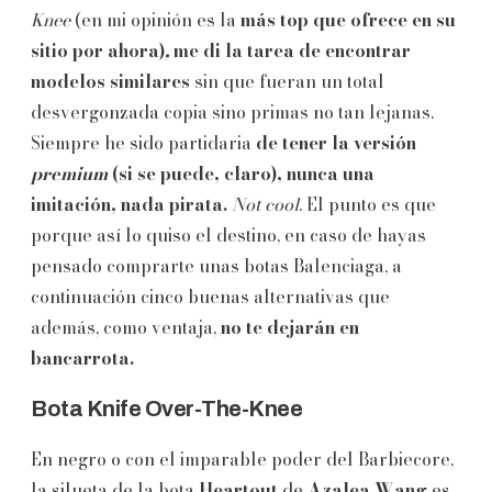
Knee
(en mi opinión es la
más top que ofrece en su
sitio por ahora)
,
me di la tarea de encontrar
modelos similares
sin que fueran un total
desvergonzada copia sino primas no tan lejanas.
Siempre he sido partidaria
de tener la versión
premium
(si se puede, claro), nunca una
imitación, nada pirata.
Not cool
. El punto es que
porque así lo quiso el destino, en caso de hayas
pensado comprarte unas botas Balenciaga, a
continuación cinco buenas alternativas que
además, como ventaja,
no te dejarán en
bancarrota.
Bota Knife Over-The-Knee
En negro o con el imparable poder del Barbiecore,
la silueta de la bota
Heartout
de
Azalea Wang
es