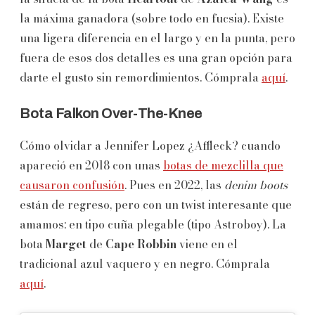
la máxima ganadora (sobre todo en fucsia). Existe
una ligera diferencia en el largo y en la punta, pero
fuera de esos dos detalles es una gran opción para
darte el gusto sin remordimientos. Cómprala
aquí
.
Bota Falkon Over-The-Knee
Cómo olvidar a Jennifer Lopez ¿Affleck? cuando
apareció en 2018 con unas
botas de mezclilla que
causaron confusión
. Pues en 2022, las
denim boots
están de regreso, pero con un twist interesante que
amamos: en tipo cuña plegable (tipo Astroboy). La
bota
Marget
de
Cape Robbin
viene en el
tradicional azul vaquero y en negro. Cómprala
aquí
.