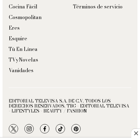
Cocina Fácil
Términos de servicio
Cosmopolitan
Eres
Esquire
Tú En Línea
TVyNovelas
Vanidades
EDITORIAL TELEVISA S.A. DE C.V. TODOS LOS
DERECHOS RESERVADOS. TBG - EDITORIAL TELEVISA
- LIFESTYLES - BEAUTY / FASHION
twitter
instagram
facebook
tiktok
pinterest