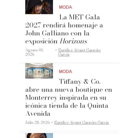
MODA
La MET Gala
2027 rendirá homenaje a
John Galliano con la
exposición
Horizons
·
Agosto 01,
Eurídice Aiymet Garavito
2026
García
MODA
Tiffany & Co.
abre una nueva boutique en
Monterrey inspirada en su
icónica tienda de la Quinta
Avenida
·
Julio 28, 2026
Eurídice Aiymet Garavito García