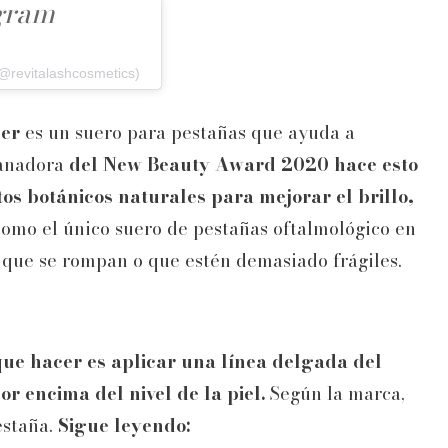
agram
@revitalashcosmetics)
ner
es un suero para pestañas que ayuda a
ganadora
del New Beauty Award 2020 hace esto
s botánicos naturales para mejorar el brillo,
omo el único suero de pestañas oftalmológico en
 que se rompan o que estén demasiado frágiles.
 que hacer es aplicar una línea delgada del
r encima del nivel de la piel.
Según la marca,
estaña.
Sigue leyendo: