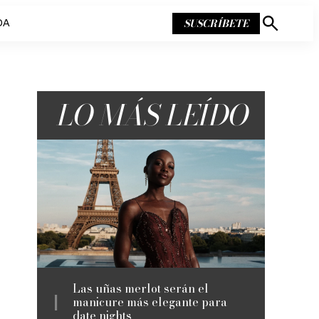
SUSCRÍBETE
DA
Mostrar
búsqueda
LO MÁS LEÍDO
Las uñas merlot serán el
manicure más elegante para
date nights