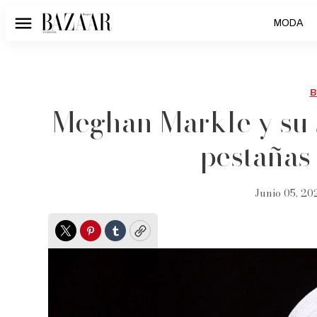
MODA
Menú
B
Meghan Markle y su 
pestañas
Junio 05, 20
Twitter
Pinterest
Tumblr
Copy