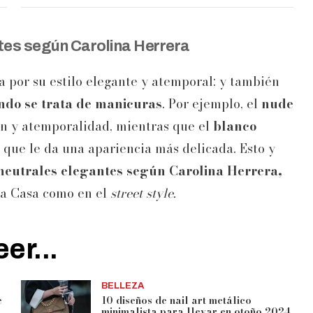
tes según Carolina Herrera
 por su estilo elegante y atemporal; y también
ndo se trata de
manicuras
. Por ejemplo, el
nude
ión y atemporalidad, mientras que el
blanco
que le da una apariencia más delicada. Esto y
neutrales elegantes según Carolina Herrera,
la Casa como en el
street style.
er...
BELLEZA
e
10 diseños de nail art metálico
minimalista para llevar en otoño 2024