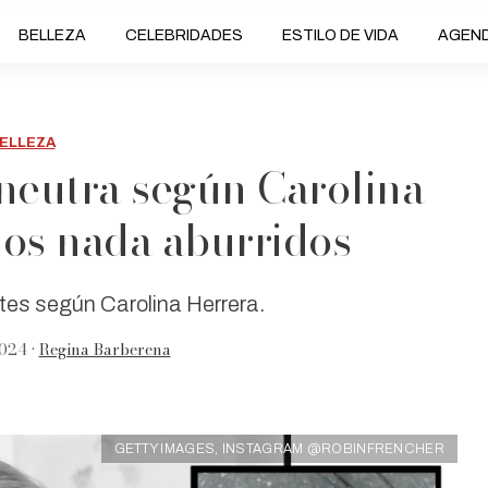
BELLEZA
CELEBRIDADES
ESTILO DE VIDA
AGEN
ELLEZA
neutra según Carolina
ños nada aburridos
tes según Carolina Herrera.
024 •
Regina Barberena
GETTY IMAGES, INSTAGRAM @ROBINFRENCHER