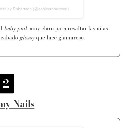
 Ashley Robertson (@ashleyrobertson)
al
baby pink
muy claro para resaltar las uñas
 acabado
glossy
que luce glamuroso.
2
my Nails