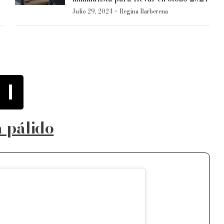
·
Julio 29, 2024
Regina Barberena
1
 pálido