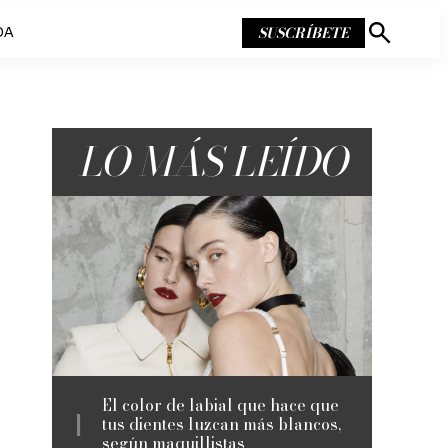
SUSCRÍBETE
DA
Mostrar
búsqueda
LO MÁS LEÍDO
El color de labial que hace que
tus dientes luzcan más blancos,
según maquillistas