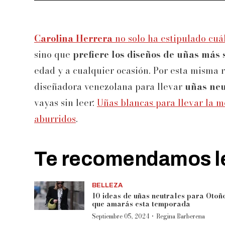
Carolina Herrera
no solo ha estipulado cuál
sino que
prefiere los diseños de uñas más 
edad y a cualquier ocasión. Por esta misma r
diseñadora venezolana para llevar
uñas neu
vayas sin leer:
Uñas blancas para llevar la m
aburridos
.
Te recomendamos le
BELLEZA
10 ideas de uñas neutrales para Otoñ
que amarás esta temporada
·
Septiembre 05, 2024
Regina Barberena