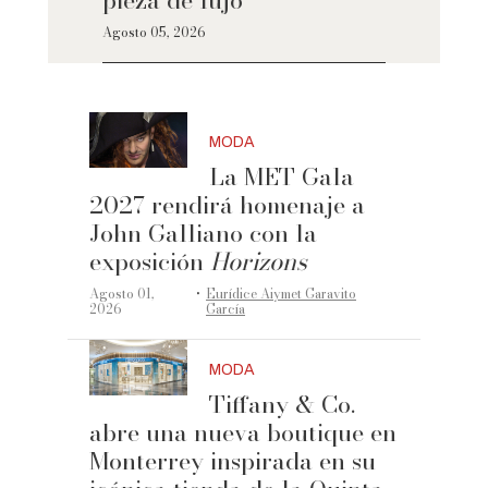
pieza de lujo
Agosto 05, 2026
MODA
La MET Gala
2027 rendirá homenaje a
John Galliano con la
exposición
Horizons
·
Agosto 01,
Eurídice Aiymet Garavito
2026
García
MODA
Tiffany & Co.
abre una nueva boutique en
Monterrey inspirada en su