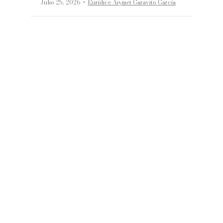
·
Julio 25, 2026
Eurídice Aiymet Garavito García