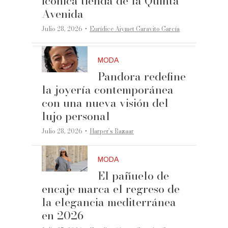
icónica tienda de la Quinta
Avenida
·
Julio 28, 2026
Eurídice Aiymet Garavito García
MODA
Pandora redefine
la joyería contemporánea
con una nueva visión del
lujo personal
·
Julio 28, 2026
Harper’s Bazaar
MODA
El pañuelo de
encaje marca el regreso de
la elegancia mediterránea
en 2026