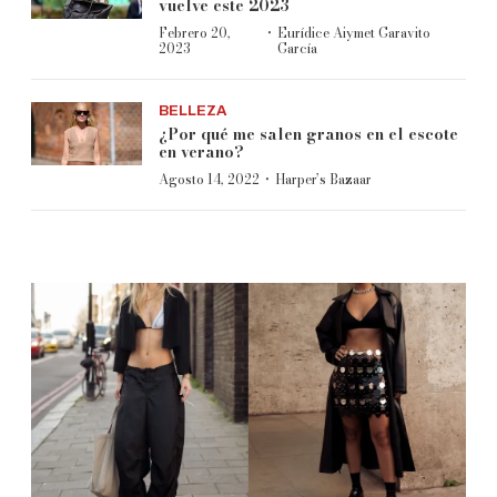
vuelve este 2023
·
Febrero 20,
Eurídice Aiymet Garavito
2023
García
BELLEZA
¿Por qué me salen granos en el escote
en verano?
·
Agosto 14, 2022
Harper’s Bazaar