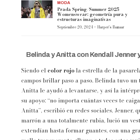
MODA
Prada Spring/Summer 2025
Womenswear: geometría pura y
estructuras imaginativas
·
Septiembre 20, 2024
Harper’s Bazaar
Belinda y Anitta con Kendall Jenner
Siendo el
color rojo
la estrella de la pasare
campos brillar paso a paso. Belinda tuvo un
Anitta le ayudó a levantarse, y así la intér
su apoyo: “no importa cuántas veces te caiga
Anitta”, escribió en redes sociales. Jenner,
marrón a una totalmente rubia, lució un ves
extendían hasta formar guantes, con una gra