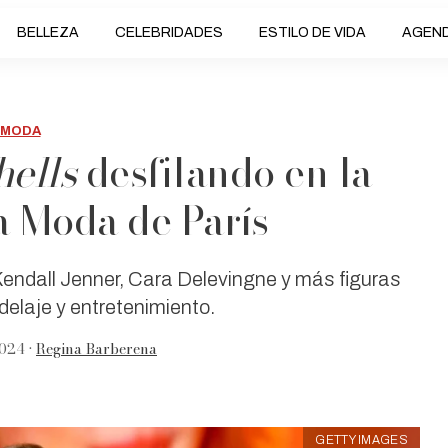
BELLEZA
CELEBRIDADES
ESTILO DE VIDA
AGEN
MODA
hells
desfilando en la
a Moda de París
, Kendall Jenner, Cara Delevingne y más figuras
elaje y entretenimiento.
024 •
Regina Barberena
GETTY IMAGES