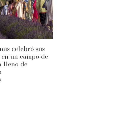
us celebró sus
 en un campo de
 lleno de
o
9