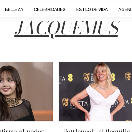
BELLEZA
CELEBRIDADES
ESTILO DE VIDA
AGEN
JACQUEMUS
nfirma el poder
Bottleneck, el flequillo