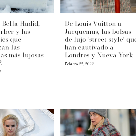
Bella Hadid,
De Louis Vuitton a
rber y las
Jacquemus, las bolsas
ties que
de lujo ‘street style’ qu
an las
han cautivado a
as más lujosas
Londres y Nueva York
2
Febrero 22, 2022
2