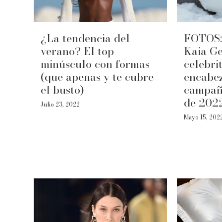
¿La tendencia del
FOTOS: 
verano? El top
Kaia Ge
minúsculo con formas
celebri
(que apenas y te cubre
encabez
el busto)
campañ
de 202
Julio 23, 2022
Mayo 15, 202