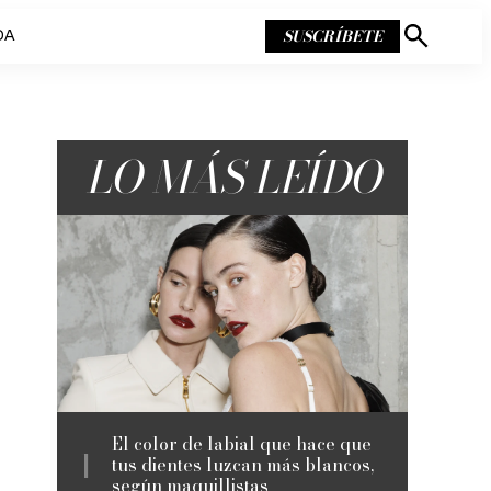
SUSCRÍBETE
DA
Mostrar
búsqueda
LO MÁS LEÍDO
El color de labial que hace que
tus dientes luzcan más blancos,
según maquillistas