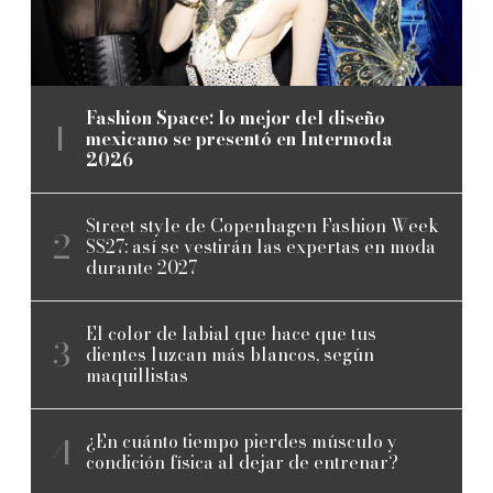
Fashion Space: lo mejor del diseño
mexicano se presentó en Intermoda
2026
Street style de Copenhagen Fashion Week
SS27: así se vestirán las expertas en moda
durante 2027
El color de labial que hace que tus
dientes luzcan más blancos, según
maquillistas
¿En cuánto tiempo pierdes músculo y
condición física al dejar de entrenar?