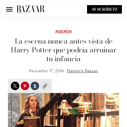
SUSCRÍBETE
Menú
AGENDA
La escena nunca antes vista de
Harry Potter que podría arruinar
tu infancia
Diciembre 17, 2016 •
Harper’s Bazaar
Twitter
Pinterest
Tumblr
Copy