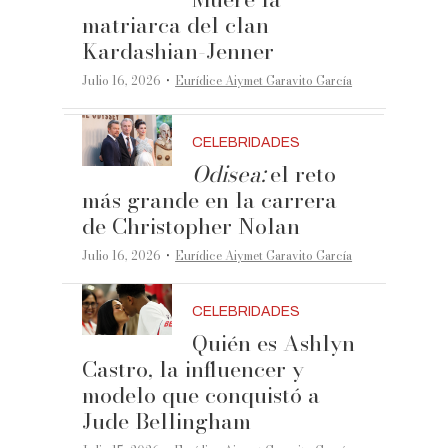
matriarca del clan
Kardashian-Jenner
·
Julio 16, 2026
Eurídice Aiymet Garavito García
CELEBRIDADES
Odisea:
el reto
más grande en la carrera
de Christopher Nolan
·
Julio 16, 2026
Eurídice Aiymet Garavito García
CELEBRIDADES
Quién es Ashlyn
Castro, la influencer y
modelo que conquistó a
Jude Bellingham