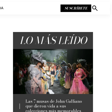
SUSCRÍBETE
DA
Mostrar
búsqueda
LO MÁS LEÍDO
Las 7 musas de John Galliano
que dieron vida a sus
colecciones más memorables