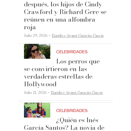
después, los hijos de Cindy
Crawford y Richard Gere se
reúnen en una alfombra
roja
·
Julio 29, 2026
Eurídice Aiymet Garavito García
CELEBRIDADES
Los perros que
se convirtieron en las
verdaderas estrellas de
Hollywood
·
Julio 21, 2026
Eurídice Aiymet Garavito García
CELEBRIDADES
¿Quién es Inés
García Santos? La novia de