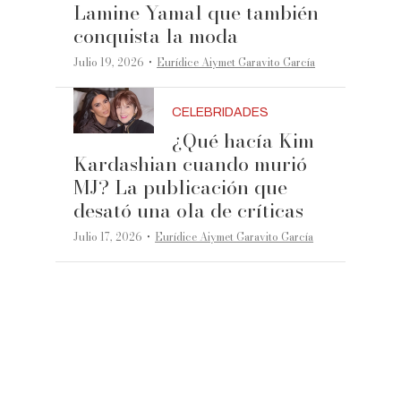
Lamine Yamal que también
conquista la moda
·
Julio 19, 2026
Eurídice Aiymet Garavito García
CELEBRIDADES
¿Qué hacía Kim
Kardashian cuando murió
MJ? La publicación que
desató una ola de críticas
·
Julio 17, 2026
Eurídice Aiymet Garavito García