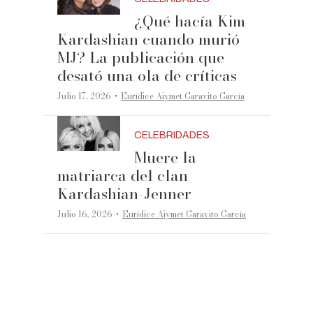
¿Qué hacía Kim
Kardashian cuando murió
MJ? La publicación que
desató una ola de críticas
·
Julio 17, 2026
Eurídice Aiymet Garavito García
CELEBRIDADES
Muere la
matriarca del clan
Kardashian-Jenner
·
Julio 16, 2026
Eurídice Aiymet Garavito García