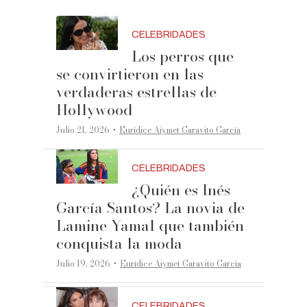
CELEBRIDADES
Los perros que
se convirtieron en las
verdaderas estrellas de
Hollywood
·
Julio 21, 2026
Eurídice Aiymet Garavito García
CELEBRIDADES
¿Quién es Inés
García Santos? La novia de
Lamine Yamal que también
conquista la moda
·
Julio 19, 2026
Eurídice Aiymet Garavito García
CELEBRIDADES