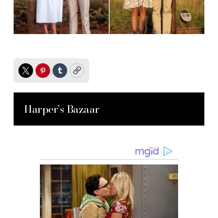
Twitter
Pinterest
Tumblr
Copy
Harper’s Bazaar