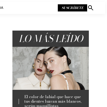
SUSCRÍBETE
DA
Mostrar
búsqueda
LO MÁS LEÍDO
El color de labial que hace que
tus dientes luzcan más blancos,
según maquillistas