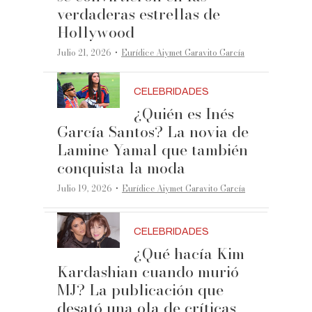
verdaderas estrellas de
Hollywood
·
Julio 21, 2026
Eurídice Aiymet Garavito García
CELEBRIDADES
¿Quién es Inés
García Santos? La novia de
Lamine Yamal que también
conquista la moda
·
Julio 19, 2026
Eurídice Aiymet Garavito García
CELEBRIDADES
¿Qué hacía Kim
Kardashian cuando murió
MJ? La publicación que
desató una ola de críticas