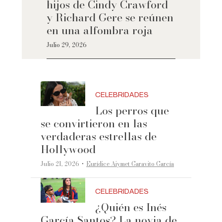
hijos de Cindy Crawford
y Richard Gere se reúnen
en una alfombra roja
Julio 29, 2026
CELEBRIDADES
Los perros que
se convirtieron en las
verdaderas estrellas de
Hollywood
·
Julio 21, 2026
Eurídice Aiymet Garavito García
CELEBRIDADES
¿Quién es Inés
García Santos? La novia de