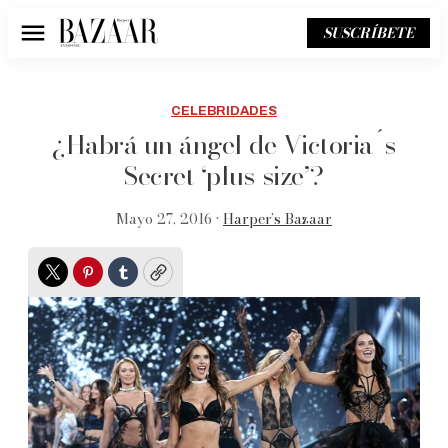
SUSCRÍBETE
Menú
CELEBRIDADES
¿Habrá un ángel de Victoria´s
Secret ‘plus-size’?
Mayo 27, 2016 •
Harper’s Bazaar
Twitter
Pinterest
Tumblr
Copy