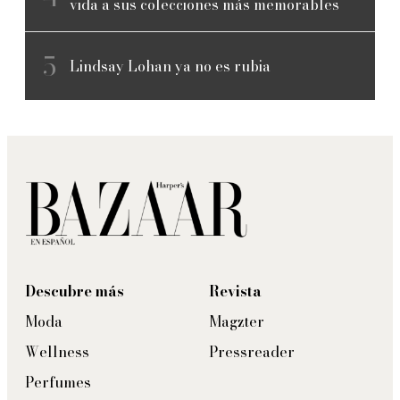
vida a sus colecciones más memorables
Lindsay Lohan ya no es rubia
Descubre más
Revista
Moda
Magzter
Wellness
Pressreader
Perfumes