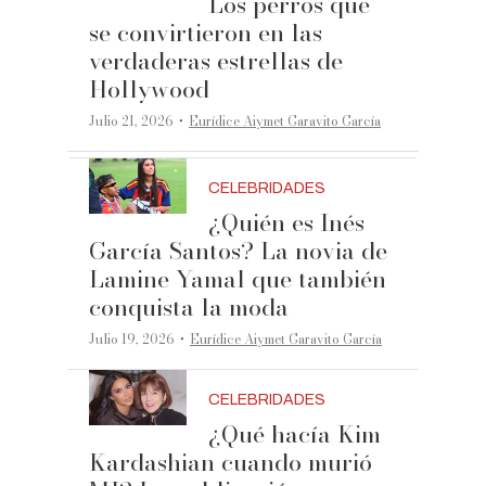
Los perros que
se convirtieron en las
verdaderas estrellas de
Hollywood
·
Julio 21, 2026
Eurídice Aiymet Garavito García
CELEBRIDADES
¿Quién es Inés
García Santos? La novia de
Lamine Yamal que también
conquista la moda
·
Julio 19, 2026
Eurídice Aiymet Garavito García
CELEBRIDADES
¿Qué hacía Kim
Kardashian cuando murió