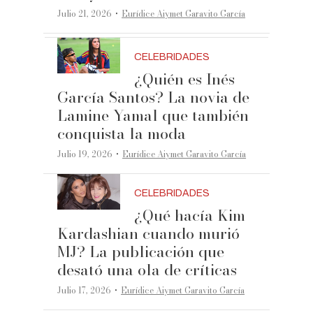
·
Julio 21, 2026
Eurídice Aiymet Garavito García
CELEBRIDADES
¿Quién es Inés
García Santos? La novia de
Lamine Yamal que también
conquista la moda
·
Julio 19, 2026
Eurídice Aiymet Garavito García
CELEBRIDADES
¿Qué hacía Kim
Kardashian cuando murió
MJ? La publicación que
desató una ola de críticas
·
Julio 17, 2026
Eurídice Aiymet Garavito García