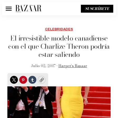
SUSCRÍBETE
Menú
CELEBRIDADES
El irresistible modelo canadiense
con el que Charlize Theron podría
estar saliendo
Julio 02, 2017 •
Harper’s Bazaar
Twitter
Pinterest
Tumblr
Copy