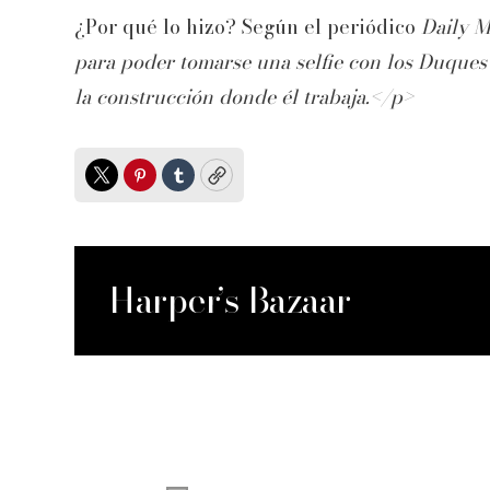
¿Por qué lo hizo? Según el periódico
Daily M
para poder tomarse una selfie con los Duques
la construcción donde él trabaja.</p>
Twitter
Pinterest
Tumblr
Copy
Harper’s Bazaar