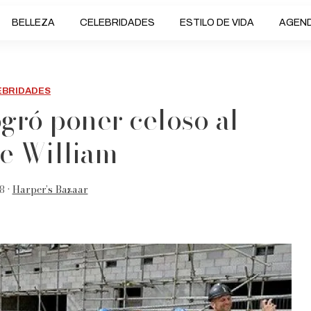
BELLEZA
CELEBRIDADES
ESTILO DE VIDA
AGEN
EBRIDADES
gró poner celoso al
pe William
8 •
Harper’s Bazaar