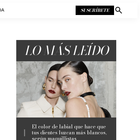
SUSCRÍBETE
DA
Mostrar
búsqueda
LO MÁS LEÍDO
El color de labial que hace que
tus dientes luzcan más blancos,
según maquillistas