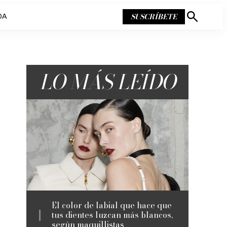
SUSCRÍBETE
DA
Mostrar
búsqueda
LO MÁS LEÍDO
El color de labial que hace que
tus dientes luzcan más blancos,
según maquillistas