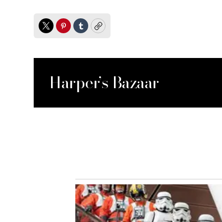
Twitter
Pinterest
Tumblr
Copy
Harper’s Bazaar