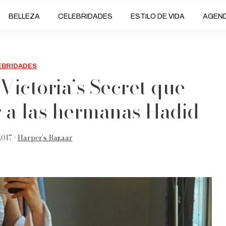
BELLEZA
CELEBRIDADES
ESTILO DE VIDA
AGEN
EBRIDADES
Victoria’s Secret que
 a las hermanas Hadid
017 •
Harper’s Bazaar