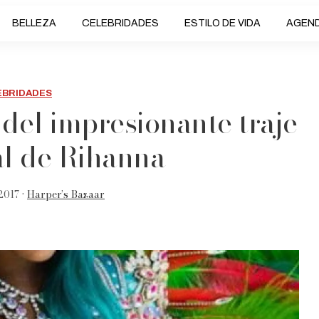
BELLEZA
CELEBRIDADES
ESTILO DE VIDA
AGEN
EBRIDADES
 del impresionante traje
al de Rihanna
2017 •
Harper’s Bazaar