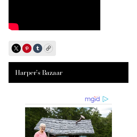
Twitter
Pinterest
Tumblr
Copy
Harper’s Bazaar