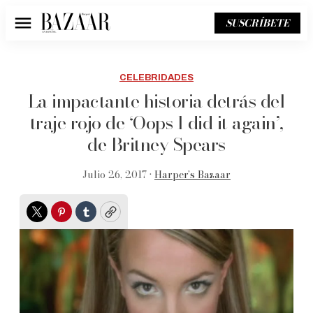
SUSCRÍBETE
Menú
CELEBRIDADES
La impactante historia detrás del
traje rojo de ‘Oops I did it again’,
de Britney Spears
Julio 26, 2017 •
Harper’s Bazaar
Twitter
Pinterest
Tumblr
Copy