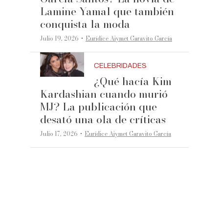
Lamine Yamal que también
conquista la moda
·
Julio 19, 2026
Eurídice Aiymet Garavito García
CELEBRIDADES
¿Qué hacía Kim
Kardashian cuando murió
MJ? La publicación que
desató una ola de críticas
·
Julio 17, 2026
Eurídice Aiymet Garavito García