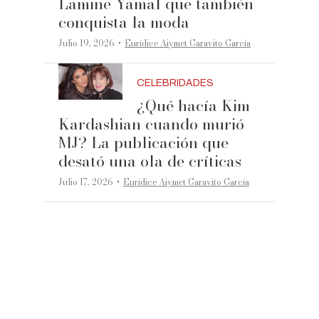
Lamine Yamal que también
conquista la moda
·
Julio 19, 2026
Eurídice Aiymet Garavito García
CELEBRIDADES
¿Qué hacía Kim
Kardashian cuando murió
MJ? La publicación que
desató una ola de críticas
·
Julio 17, 2026
Eurídice Aiymet Garavito García