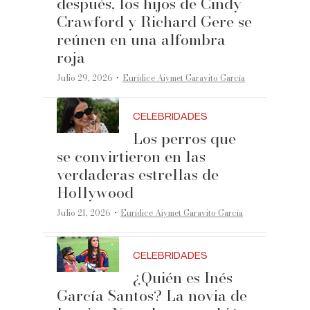
después, los hijos de Cindy
Crawford y Richard Gere se
reúnen en una alfombra
roja
·
Julio 29, 2026
Eurídice Aiymet Garavito García
CELEBRIDADES
Los perros que
se convirtieron en las
verdaderas estrellas de
Hollywood
·
Julio 21, 2026
Eurídice Aiymet Garavito García
CELEBRIDADES
¿Quién es Inés
García Santos? La novia de