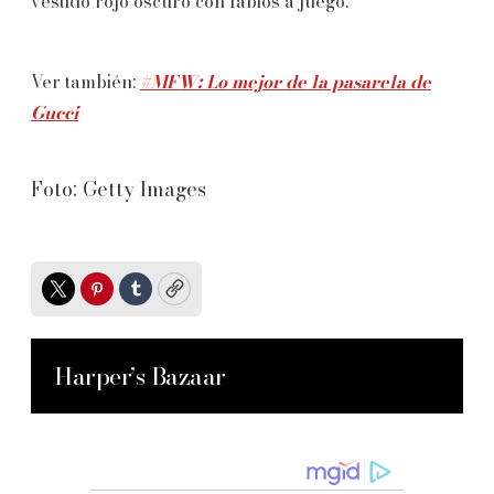
vestido rojo oscuro con labios a juego.
Ver también:
#MFW: Lo mejor de la pasarela de
Gucci
Foto: Getty Images
Twitter
Pinterest
Tumblr
Copy
Harper’s Bazaar