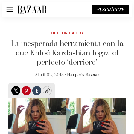
SUSCRÍBETE
Menú
CELEBRIDADES
La inesperada herramienta con la
que Khloé Kardashian logra el
perfecto ‘derrière’
Abril 02, 2018 •
Harper’s Bazaar
Twitter
Pinterest
Tumblr
Copy