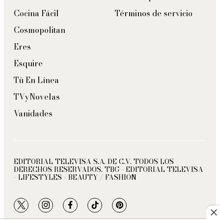
Cocina Fácil
Términos de servicio
Cosmopolitan
Eres
Esquire
Tú En Línea
TVyNovelas
Vanidades
EDITORIAL TELEVISA S.A. DE C.V. TODOS LOS
DERECHOS RESERVADOS. TBG - EDITORIAL TELEVISA
- LIFESTYLES - BEAUTY / FASHION
twitter
instagram
facebook
tiktok
pinterest