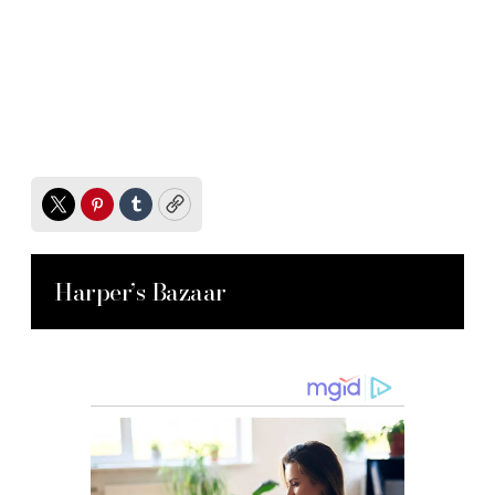
Twitter
Pinterest
Tumblr
Copy
Harper’s Bazaar