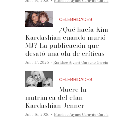
·
Julio 19, 2026
Eurídice Aiymet Garavito García
CELEBRIDADES
¿Qué hacía Kim
Kardashian cuando murió
MJ? La publicación que
desató una ola de críticas
·
Julio 17, 2026
Eurídice Aiymet Garavito García
CELEBRIDADES
Muere la
matriarca del clan
Kardashian-Jenner
·
Julio 16, 2026
Eurídice Aiymet Garavito García