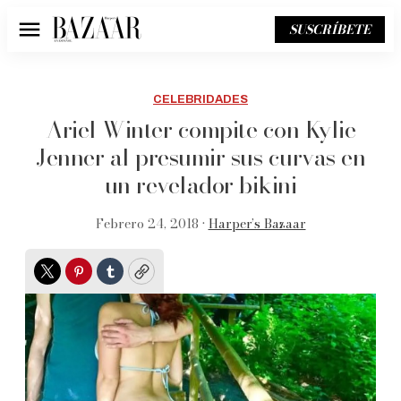
SUSCRÍBETE
Menú
CELEBRIDADES
Ariel Winter compite con Kylie
Jenner al presumir sus curvas en
un revelador bikini
Febrero 24, 2018 •
Harper’s Bazaar
Twitter
Pinterest
Tumblr
Copy