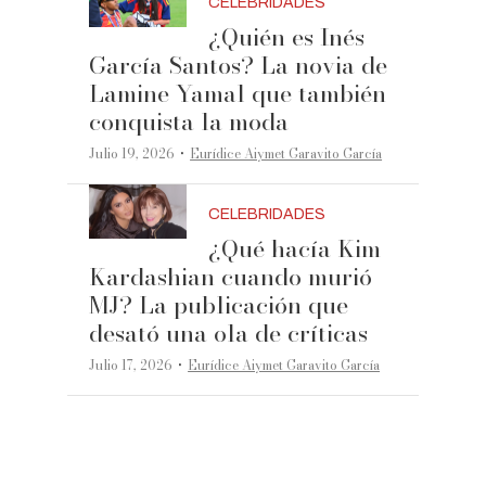
CELEBRIDADES
¿Quién es Inés
García Santos? La novia de
Lamine Yamal que también
conquista la moda
·
Julio 19, 2026
Eurídice Aiymet Garavito García
CELEBRIDADES
¿Qué hacía Kim
Kardashian cuando murió
MJ? La publicación que
desató una ola de críticas
·
Julio 17, 2026
Eurídice Aiymet Garavito García