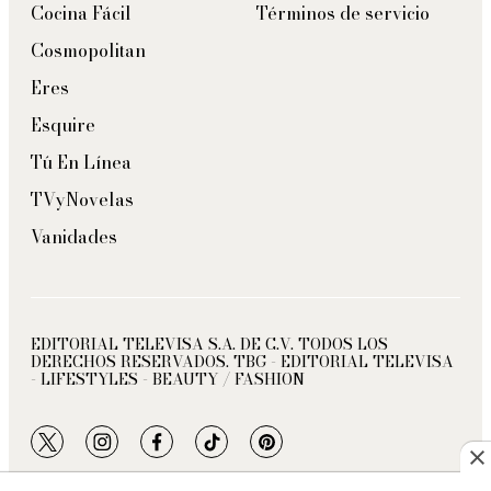
Cocina Fácil
Términos de servicio
Cosmopolitan
Eres
Esquire
Tú En Línea
TVyNovelas
Vanidades
EDITORIAL TELEVISA S.A. DE C.V. TODOS LOS
DERECHOS RESERVADOS. TBG - EDITORIAL TELEVISA
- LIFESTYLES - BEAUTY / FASHION
twitter
instagram
facebook
tiktok
pinterest