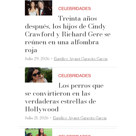
CELEBRIDADES
Treinta años
después, los hijos de Cindy
Crawford y Richard Gere se
reúnen en una alfombra
roja
·
Julio 29, 2026
Eurídice Aiymet Garavito García
CELEBRIDADES
Los perros que
se convirtieron en las
verdaderas estrellas de
Hollywood
·
Julio 21, 2026
Eurídice Aiymet Garavito García