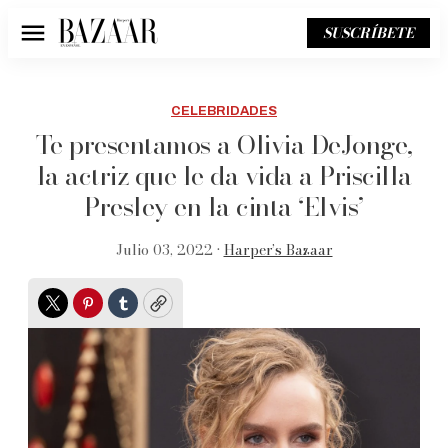
SUSCRÍBETE
Menú
CELEBRIDADES
Te presentamos a Olivia DeJonge,
la actriz que le da vida a Priscilla
Presley en la cinta ‘Elvis’
Julio 03, 2022 •
Harper’s Bazaar
Twitter
Pinterest
Tumblr
Copy