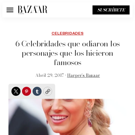
SUSCRÍBETE
Menú
CELEBRIDADES
6 Celebridades que odiaron los
personajes que los hicieron
famosos
Abril 29, 2017 •
Harper’s Bazaar
Twitter
Pinterest
Tumblr
Copy