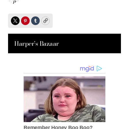
</p>
Twitter
Pinterest
Tumblr
Copy
Harper’s Bazaar