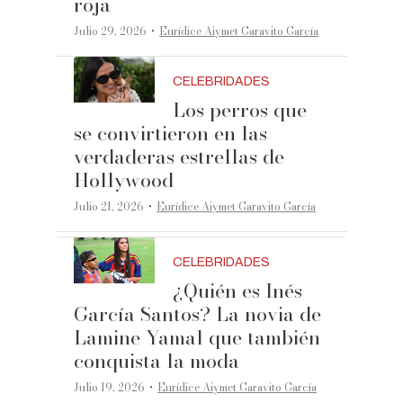
roja
·
Julio 29, 2026
Eurídice Aiymet Garavito García
CELEBRIDADES
Los perros que
se convirtieron en las
verdaderas estrellas de
Hollywood
·
Julio 21, 2026
Eurídice Aiymet Garavito García
CELEBRIDADES
¿Quién es Inés
García Santos? La novia de
Lamine Yamal que también
conquista la moda
·
Julio 19, 2026
Eurídice Aiymet Garavito García