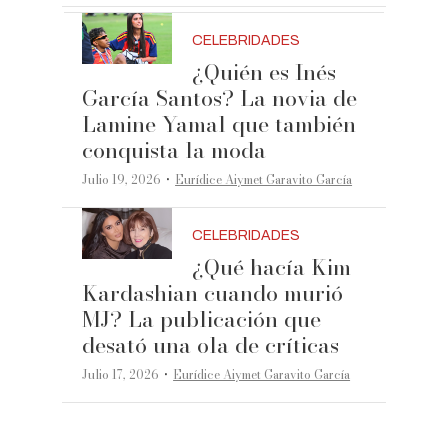
CELEBRIDADES
¿Quién es Inés
García Santos? La novia de
Lamine Yamal que también
conquista la moda
·
Julio 19, 2026
Eurídice Aiymet Garavito García
CELEBRIDADES
¿Qué hacía Kim
Kardashian cuando murió
MJ? La publicación que
desató una ola de críticas
·
Julio 17, 2026
Eurídice Aiymet Garavito García