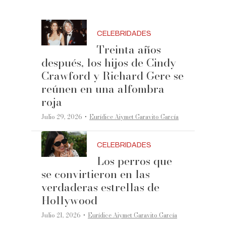
CELEBRIDADES
Treinta años
después, los hijos de Cindy
Crawford y Richard Gere se
reúnen en una alfombra
roja
·
Julio 29, 2026
Eurídice Aiymet Garavito García
CELEBRIDADES
Los perros que
se convirtieron en las
verdaderas estrellas de
Hollywood
·
Julio 21, 2026
Eurídice Aiymet Garavito García