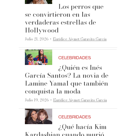
Los perros que
se convirtieron en las
verdaderas estrellas de
Hollywood
·
Julio 21, 2026
Eurídice Aiymet Garavito García
CELEBRIDADES
¿Quién es Inés
García Santos? La novia de
Lamine Yamal que también
conquista la moda
·
Julio 19, 2026
Eurídice Aiymet Garavito García
CELEBRIDADES
¿Qué hacía Kim
Kardashian cuando murió