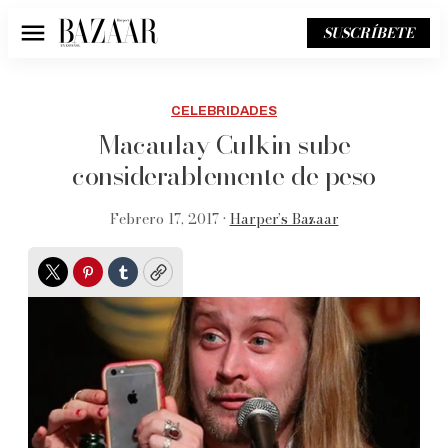
SUSCRÍBETE
Menú
CELEBRIDADES
Macaulay Culkin sube
considerablemente de peso
Febrero 17, 2017 •
Harper’s Bazaar
Twitter
Pinterest
Tumblr
Copy