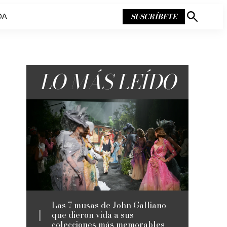
SUSCRÍBETE
DA
Mostrar
búsqueda
LO MÁS LEÍDO
Las 7 musas de John Galliano
que dieron vida a sus
colecciones más memorables