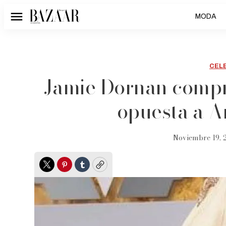
MODA
Menú
CEL
Jamie Dornan compr
opuesta a A
Noviembre 19, 
Twitter
Pinterest
Tumblr
Copy