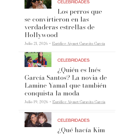
CELEBRIDADES
Los perros que
se convirtieron en las
verdaderas estrellas de
Hollywood
·
Julio 21, 2026
Eurídice Aiymet Garavito García
CELEBRIDADES
¿Quién es Inés
García Santos? La novia de
Lamine Yamal que también
conquista la moda
·
Julio 19, 2026
Eurídice Aiymet Garavito García
CELEBRIDADES
¿Qué hacía Kim