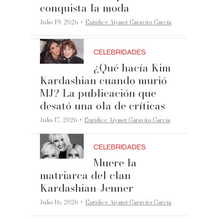
conquista la moda
·
Julio 19, 2026
Eurídice Aiymet Garavito García
CELEBRIDADES
¿Qué hacía Kim
Kardashian cuando murió
MJ? La publicación que
desató una ola de críticas
·
Julio 17, 2026
Eurídice Aiymet Garavito García
CELEBRIDADES
Muere la
matriarca del clan
Kardashian-Jenner
·
Julio 16, 2026
Eurídice Aiymet Garavito García