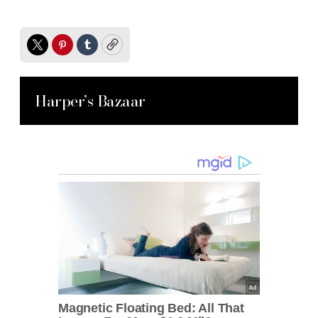
Twitter
Pinterest
Tumblr
Copy
Harper’s Bazaar