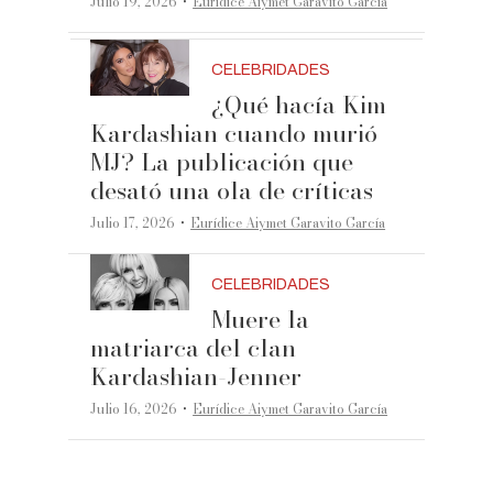
·
Julio 19, 2026
Eurídice Aiymet Garavito García
CELEBRIDADES
¿Qué hacía Kim
Kardashian cuando murió
MJ? La publicación que
desató una ola de críticas
·
Julio 17, 2026
Eurídice Aiymet Garavito García
CELEBRIDADES
Muere la
matriarca del clan
Kardashian-Jenner
·
Julio 16, 2026
Eurídice Aiymet Garavito García