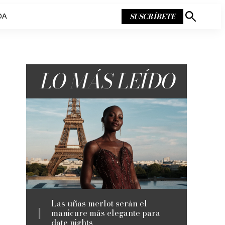
SUSCRÍBETE
DA
Mostrar
búsqueda
LO MÁS LEÍDO
Las uñas merlot serán el
manicure más elegante para
date nights