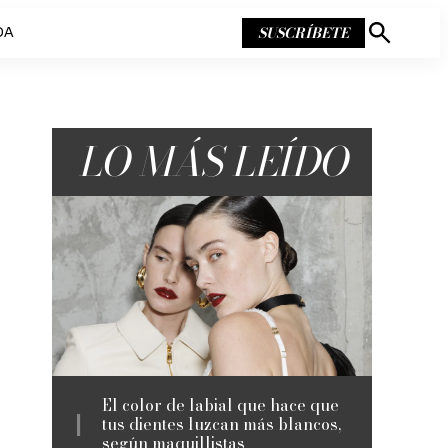
SUSCRÍBETE
DA
Mostrar
búsqueda
LO MÁS LEÍDO
El color de labial que hace que
tus dientes luzcan más blancos,
según maquillistas