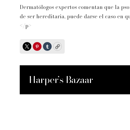
Dermatólogos expertos comentan que la psor
de ser hereditaria, puede darse el caso en q
</p>
Twitter
Pinterest
Tumblr
Copy
Harper’s Bazaar