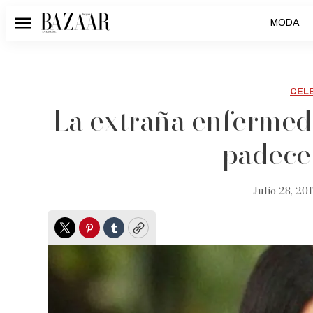
MODA
Menú
CEL
La extraña enferme
padece 
Julio 28, 201
Twitter
Pinterest
Tumblr
Copy