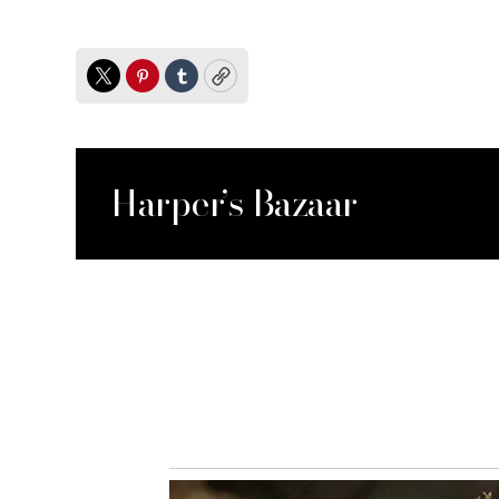
Twitter
Pinterest
Tumblr
Copy
Harper’s Bazaar