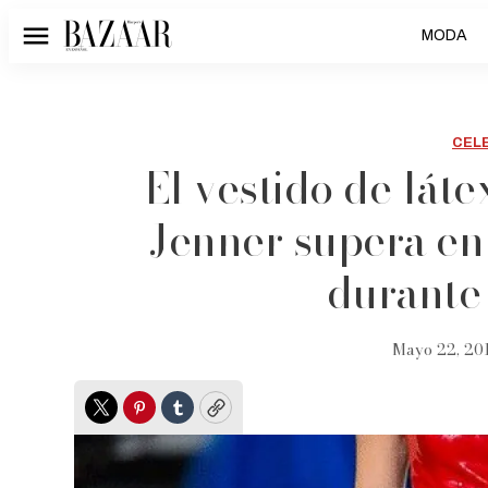
MODA
Menú
CEL
El vestido de lát
Jenner supera en 
durante
Mayo 22, 201
Twitter
Pinterest
Tumblr
Copy