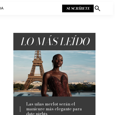
SUSCRÍBETE
DA
Mostrar
búsqueda
LO MÁS LEÍDO
Las uñas merlot serán el
manicure más elegante para
date nights