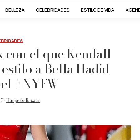
BELLEZA
CELEBRIDADES
ESTILO DE VIDA
AGEN
EBRIDADES
ex con el que Kendall
estilo a Bella Hadid
 el #NYFW
7 •
Harper’s Bazaar