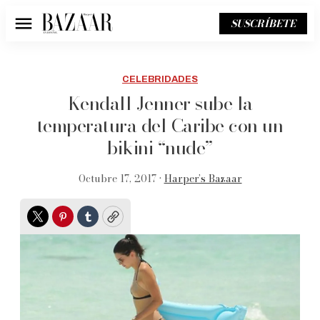
SUSCRÍBETE
Menú
CELEBRIDADES
Kendall Jenner sube la
temperatura del Caribe con un
bikini “nude”
Octubre 17, 2017 •
Harper’s Bazaar
Twitter
Pinterest
Tumblr
Copy