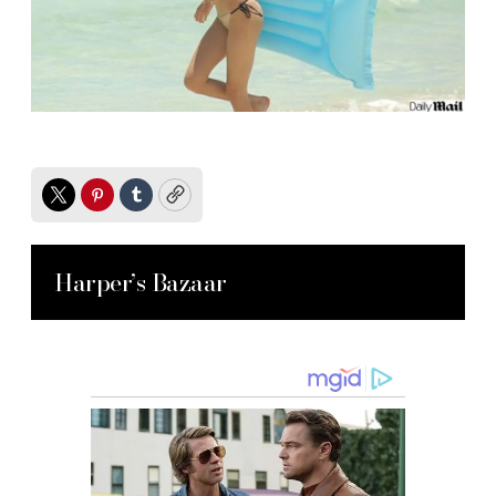
Twitter
Pinterest
Tumblr
Copy
Harper’s Bazaar