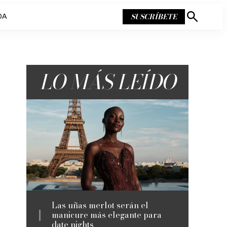
SUSCRÍBETE
DA
Mostrar
búsqueda
LO MÁS LEÍDO
Las uñas merlot serán el
manicure más elegante para
date nights