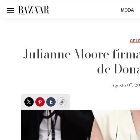
MODA
Menú
CEL
Julianne Moore firma
de Don
Agosto 07, 20
Twitter
Pinterest
Tumblr
Copy